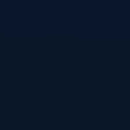
开云体育备用官网，提供稳定可靠的备用网址与最新入口，支
持中国大陆用户便捷访问，并提供安全的App下载与使用支
持。