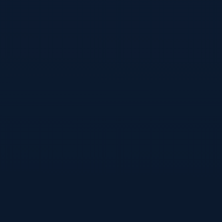
2026-05-09
2
2026世界杯高清直播今日：别错过每一场焦点赛，今晚该看哪
儿一眼就懂
2026-05-11
3
2026世界杯墨西哥参赛队伍：在绿茵与信仰之间，听见一代球
员的心跳
2026-05-13
4
2026世界杯开幕时间美加墨赛制全解析：48队扩军后，赛程为
什么更精彩也更复杂？
2026-05-20
5
2026世界杯积分榜高清：冷门如何被写进排名，黑马又是怎样