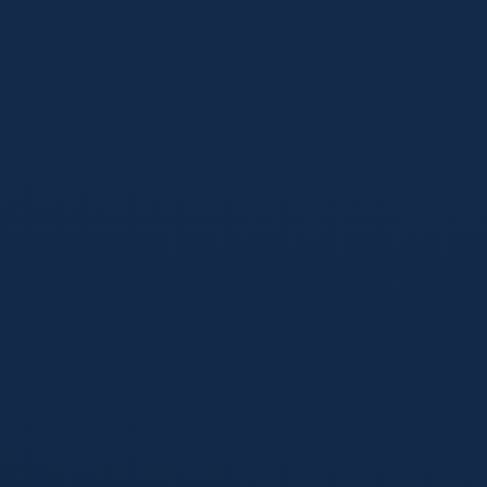
体育
2026世界杯小组赛完整赛程观赛指南：亚
洲球迷也能不熬垮，追完每一场精彩
小组赛密集开打，时间又常常不友好，怎么才能既看得过瘾，
又不影响上班上课？这份面向亚洲球迷的观赛与作息安排指
南，把赛程按时区、工作日周末、早场晚场拆开，帮你轻松规
划一条“追剧式看球路线”。
2026-05-17
74
阅读全文