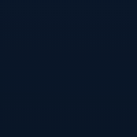
快速导航
开云官网首页
资讯与公告
App下载
关于开云体育
帮助中心