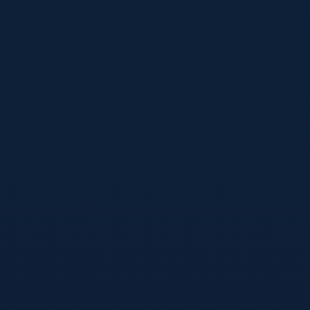
2026-05-11
81
阅读全文