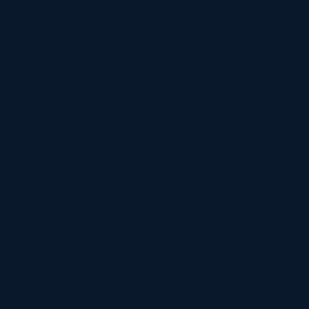
悄悄上位的
2026-05-09
需要帮助？
访问过程中遇到问题或需要获取最新备用线路，请访问我们的
帮助中心。
前往帮助中心